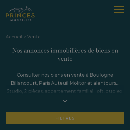
Panneau de gestion des cookies
Accueil
>
Vente
Nos annonces immobilières de biens en
vente
Consulter nos biens en vente à Boulogne
Billancourt, Paris Auteuil Molitor et alentours…
Studio, 2 pièces, appartement familial, loft, duplex,
maison : pour chaque bien un projet sur mesure.
Princes Immobilier s'adapte à chacune de vos
demandes (achat appartement pour résidence
FILTRES
principale ou secondaire, investissement locatif….)