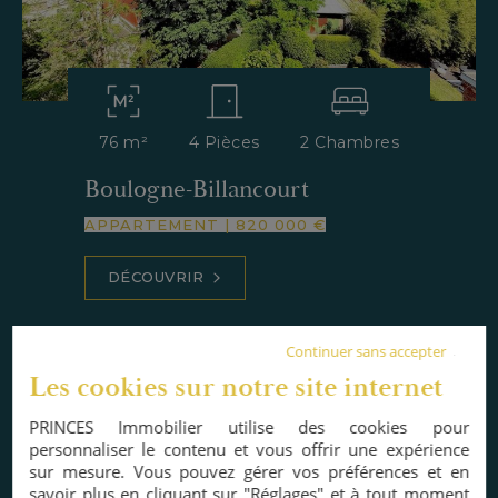
76 m²
4 Pièces
2 Chambres
Boulogne-Billancourt
APPARTEMENT
|
820 000 €
DÉCOUVRIR
Continuer sans accepter
Les cookies sur notre site internet
EXCLUSIVITÉ
PRINCES Immobilier utilise des cookies pour
personnaliser le contenu et vous offrir une expérience
sur mesure. Vous pouvez gérer vos préférences et en
savoir plus en cliquant sur "Réglages" et à tout moment