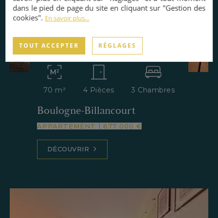
dans le pied de page du site en cliquant sur "Gestion des
cookies".
En savoir plus...
TOUT ACCEPTER
RÉGLAGES
70 m²
4 Pièces
3 Chambres
Boulogne-Billancourt
APPARTEMENT
|
677 000 €
DÉCOUVRIR