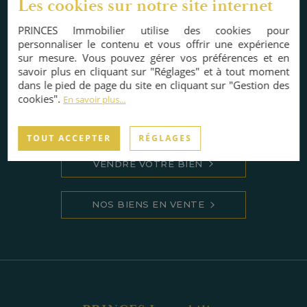
Les cookies sur notre site internet
PRINCES Immobilier utilise des cookies pour
Boulogne Gutenberg / Denfert Rochereau Nous
personnaliser le contenu et vous offrir une expérience
vous proposons à la vente cette grande place en
sur mesure. Vous pouvez gérer vos préférences et en
sous-sol d'une copropriété impeccable et
savoir plus en cliquant sur "Réglages" et à tout moment
dans le pied de page du site en cliquant sur "Gestion des
sécurisée . Place très confort et maniabilité totale,
cookies".
En savoir plus...
pas de voisin sur un côté. Hauteur: 3 m, Longueur:
5,3 m, Largeur: 2m40.
TOUT ACCEPTER
RÉGLAGES
VENDRE VOTRE BIEN
NOS BIENS EN VENTE