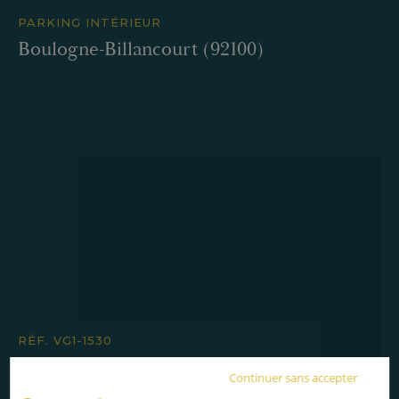
PARKING INTÉRIEUR
Boulogne-Billancourt (92100)
RÉF. VG1-1530
Boulogne Gutenberg / Denfert
Continuer sans accepter
Rochereau