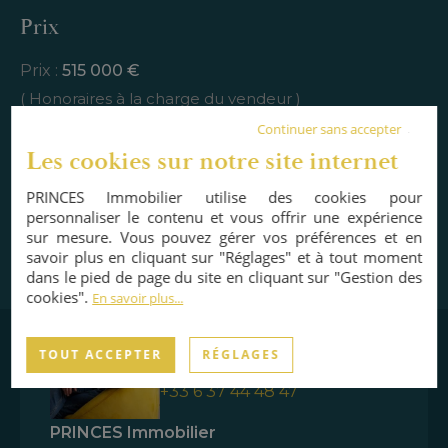
Prix
Prix :
515 000 €
( Honoraires à la charge du vendeur )
Consulter le barème des honoraires
Continuer sans accepter
Les cookies sur notre site internet
RÉF. VG1-1710
PRINCES Immobilier utilise des cookies pour
personnaliser le contenu et vous offrir une expérience
sur mesure. Vous pouvez gérer vos préférences et en
savoir plus en cliquant sur "Réglages" et à tout moment
dans le pied de page du site en cliquant sur "Gestion des
INTERLOCUTEUR
cookies".
En savoir plus...
Edouard Bizeau
TOUT ACCEPTER
RÉGLAGES
Directeur associé
+33 6 37 44 48 47
PRINCES Immobilier