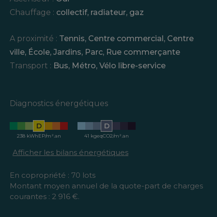
Chauffage :
collectif
,
radiateur
,
gaz
A proximité :
Tennis
,
Centre commercial
,
Centre
ville
,
École
,
Jardins
,
Parc
,
Rue commerçante
Transport :
Bus
,
Métro
,
Vélo libre-service
Diagnostics énergétiques
D
D
238 kWhEP/m².an
41 kgeqCO2/m².an
Afficher les bilans énergétiques
En copropriété : 70 lots
Montant moyen annuel de la quote-part de charges
courantes : 2 916 €.