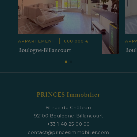
|
APPARTEMENT
600 000 €
APP
Boulogne-Billancourt
Boul
PRINCES Immobilier
61 rue du Château
92100
Boulogne-Billancourt
+33 1 48 25 00 00
contact@princesimmobilier.com