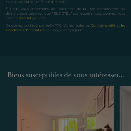
la copie de votre justificatif d'identité.
¹ Nous vous informons de l’existence de la liste d'opposition au
démarchage téléphonique "BLOCTEL" sur laquelle vous pouvez vous
inscrire (
bloctel.gouv.fr
).
Ce site est protégé par reCAPTCHA, les règles de
Confidentialité
et
les
Conditions d'Utilisation
de Google s'appliquent.
Biens susceptibles de vous intéresser...