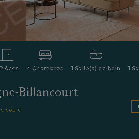
 Pièces
4 Chambres
1 Salle(s) de bain
1 S
ne-Billancourt
50 000 €