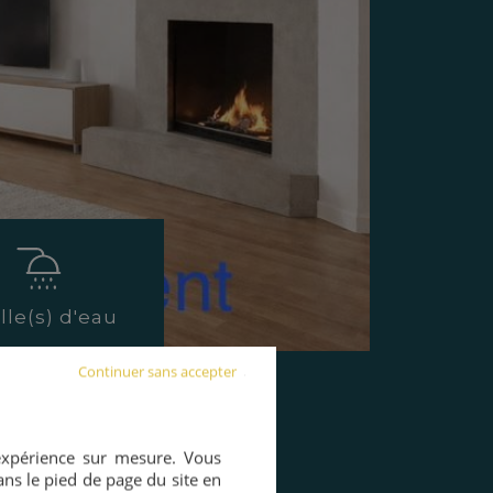
lle(s) d'eau
Continuer sans accepter
DÉCOUVRIR
 expérience sur mesure. Vous
ns le pied de page du site en