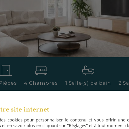
 Pièces
4 Chambres
1 Salle(s) de bain
2 Sa
ne-Billancourt
tre site internet
des cookies pour personnaliser le contenu et vous offrir une
95 000 €
 et en savoir plus en cliquant sur "Réglages" et à tout moment da