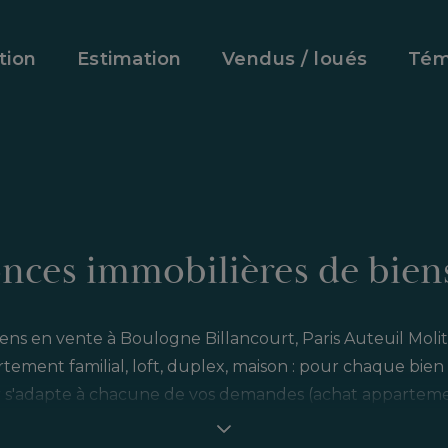
tion
Estimation
Vendus / loués
Tém
nces immobilières de biens
ens en vente à Boulogne Billancourt, Paris Auteuil Moli
rtement familial, loft, duplex, maison : pour chaque bie
r s'adapte à chacune de vos demandes (achat appartem
principale ou secondaire, investissement locatif….)